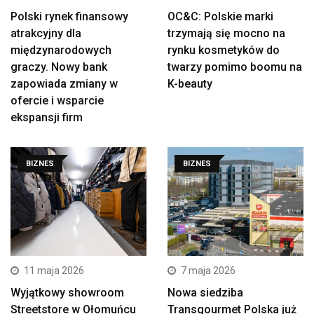
Polski rynek finansowy
OC&C: Polskie marki
atrakcyjny dla
trzymają się mocno na
międzynarodowych
rynku kosmetyków do
graczy. Nowy bank
twarzy pomimo boomu na
zapowiada zmiany w
K-beauty
ofercie i wsparcie
ekspansji firm
BIZNES
BIZNES
11 maja 2026
7 maja 2026
Wyjątkowy showroom
Nowa siedziba
Streetstore w Ołomuńcu
Transgourmet Polska już