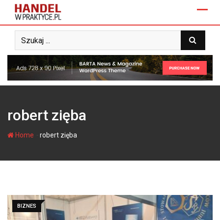
Skip
to
content
robert zięba
-
Home
robert zięba
BIZNES