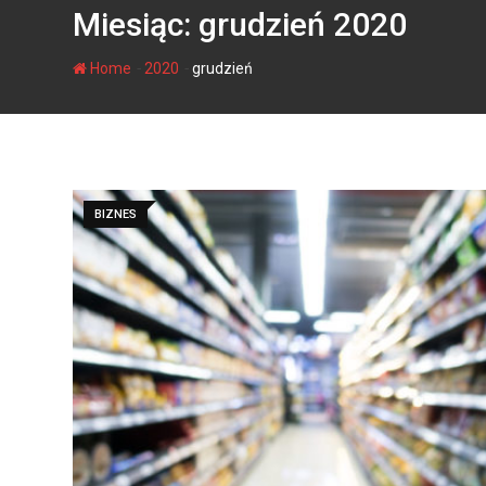
Miesiąc:
grudzień 2020
-
-
Home
2020
grudzień
BIZNES