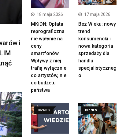
18 maja 2026
17 maja 2026
MKiDN: Opłata
Bez Wieku: nowy
reprograficzna
trend
nie wpłynie na
konsumencki i
warów i
ceny
nowa kategoria
SLIM
smartfonów.
sprzedaży dla
Wpływy z niej
handlu
knąć
trafią wyłącznie
specjalistyczneg
do artystów, nie
o
do budżetu
państwa
BIZNES
BIZNES