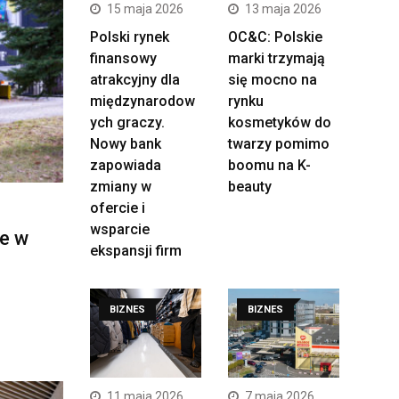
15 maja 2026
13 maja 2026
Polski rynek
OC&C: Polskie
finansowy
marki trzymają
atrakcyjny dla
się mocno na
międzynarodow
rynku
ych graczy.
kosmetyków do
Nowy bank
twarzy pomimo
zapowiada
boomu na K-
zmiany w
beauty
ofercie i
wsparcie
e w
ekspansji firm
BIZNES
BIZNES
11 maja 2026
7 maja 2026