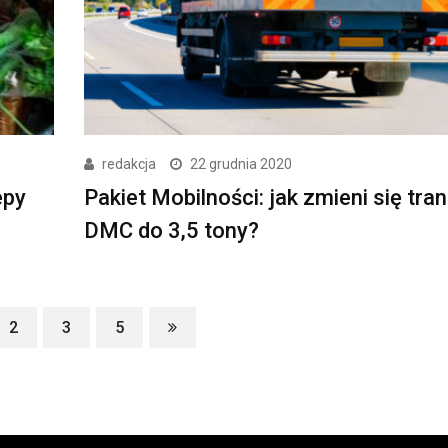
redakcja
22 grudnia 2020
epy
Pakiet Mobilności: jak zmieni się tra
DMC do 3,5 tony?
2
3
5