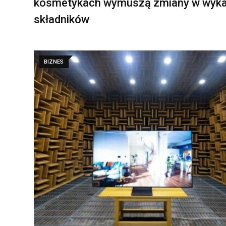
kosmetykach wymuszą zmiany w wyk
składników
BIZNES