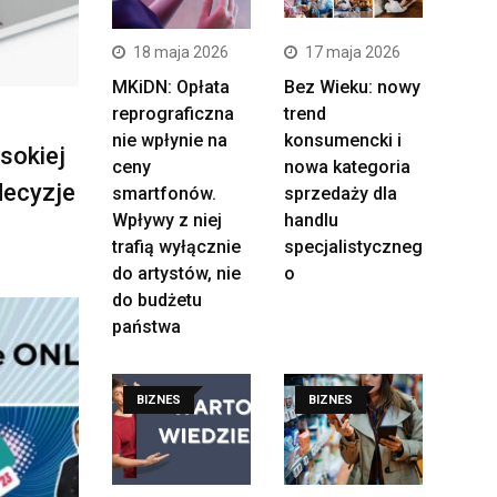
18 maja 2026
17 maja 2026
MKiDN: Opłata
Bez Wieku: nowy
reprograficzna
trend
nie wpłynie na
konsumencki i
sokiej
ceny
nowa kategoria
 decyzje
smartfonów.
sprzedaży dla
Wpływy z niej
handlu
trafią wyłącznie
specjalistyczneg
do artystów, nie
o
do budżetu
państwa
BIZNES
BIZNES