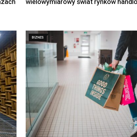
azach
wielowymiarowy świat rynków handl
BIZNES