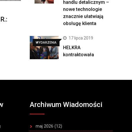
handlu detalicznym –
nowe technologie
znacznie ułatwiają
.:
obsługę klienta
17 lipca 2019
WYDARZENIA
HELKRA
kontraktowała
w
Archiwum Wiadomości
g
maj 2026
(12)