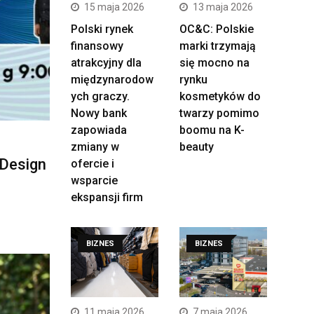
15 maja 2026
13 maja 2026
Polski rynek
OC&C: Polskie
finansowy
marki trzymają
atrakcyjny dla
się mocno na
międzynarodow
rynku
ych graczy.
kosmetyków do
Nowy bank
twarzy pomimo
zapowiada
boomu na K-
zmiany w
beauty
Design
ofercie i
wsparcie
ekspansji firm
BIZNES
BIZNES
11 maja 2026
7 maja 2026