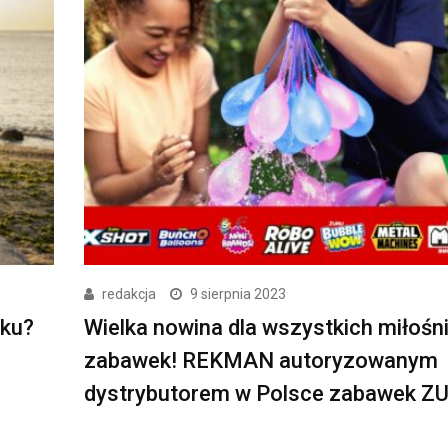
redakcja
9 sierpnia 2023
nku?
Wielka nowina dla wszystkich miłośn
zabawek! REKMAN autoryzowanym
dystrybutorem w Polsce zabawek Z