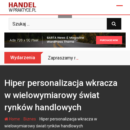
Skip
to
content
Wydarzenia
Zapraszamy na Biznes&Trendy 2025 – do
Hiper personalizacja wkracza
w wielowymiarowy świat
rynków handlowych
-
-
Home
Biznes
Hiper personalizacja wkracza w
wielowymiarowy świat rynków handlowych