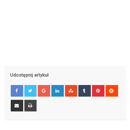
Udostępnij artykuł
Google+
LinkedIn
StumbleUpon
Tumblr
Pinterest
Reddit
Share
Print
via
Email