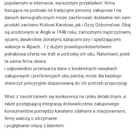
popularnym w internecie, wyrazistym przykładem: firma
bazująca na podziale na tradycyjne persony zakupowe i na
danych demograficznych może zaoferować dokładnie ten sam
produkt zarówno Królowi Karolowi, jak i Ozzy Ozborne’owi. Obaj
są urodzonymi w Anglii w 1948 roku, zamożnymi mężczyznami,
ojcami, dwukrotnie żonatymi, lubiącymi psy i spędzającymi
wakacje w Alpach… I z dużym prawdopodobieństwem
jednakowa oferta nie trafi w potrzeby ich obu. Natomiast, jeżeli
ta sama firma zbiera
i odpowiednio przetwarza dane o konkretnych nawykach
zakupowych i preferencjach obu panów, może dla każdego
stworzyć precyzyjnie dopasowaną do ich potrzeb propozycję.
Wraz z zaostrzaniem się konkurencji na rynku detalicznym, a
także postępującą integracją doświadczenia zakupowego
konsumentów pomiędzy kanałami zdalnymi a stacjonarnymi,
firmy walczą o utrzymanie
i pogłębianie relacji z klientem.