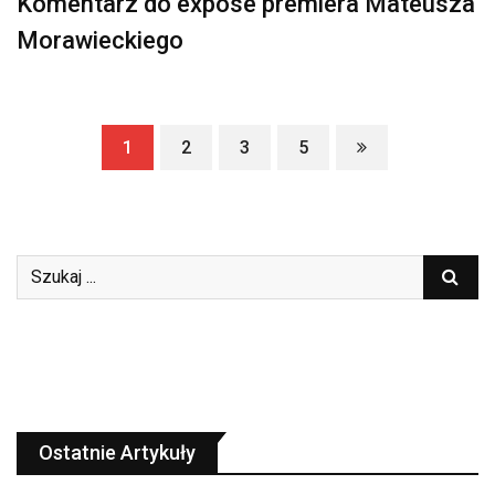
Komentarz do exposé premiera Mateusza
Morawieckiego
1
2
3
5
Ostatnie Artykuły