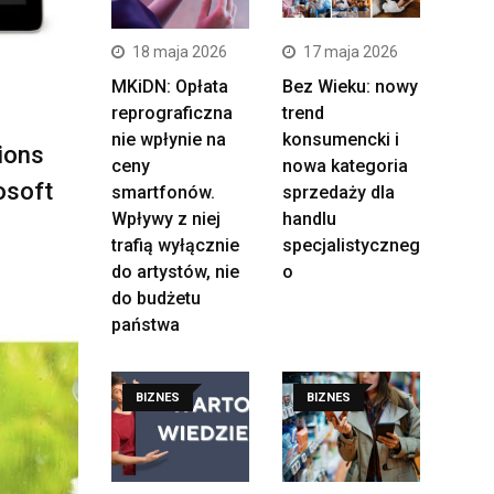
18 maja 2026
17 maja 2026
MKiDN: Opłata
Bez Wieku: nowy
reprograficzna
trend
nie wpłynie na
konsumencki i
ions
ceny
nowa kategoria
osoft
smartfonów.
sprzedaży dla
Wpływy z niej
handlu
trafią wyłącznie
specjalistyczneg
do artystów, nie
o
do budżetu
państwa
BIZNES
BIZNES