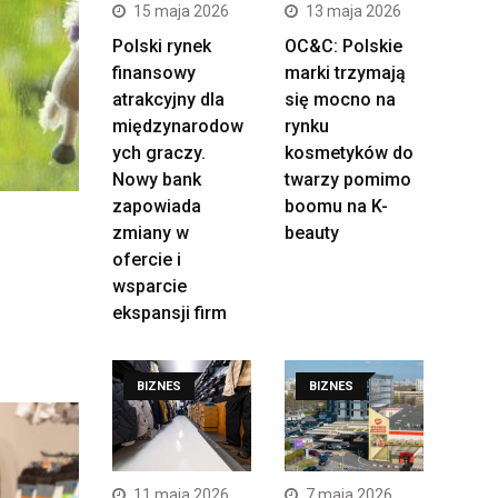
15 maja 2026
13 maja 2026
Polski rynek
OC&C: Polskie
finansowy
marki trzymają
atrakcyjny dla
się mocno na
międzynarodow
rynku
ych graczy.
kosmetyków do
Nowy bank
twarzy pomimo
zapowiada
boomu na K-
zmiany w
beauty
ofercie i
wsparcie
ekspansji firm
BIZNES
BIZNES
11 maja 2026
7 maja 2026