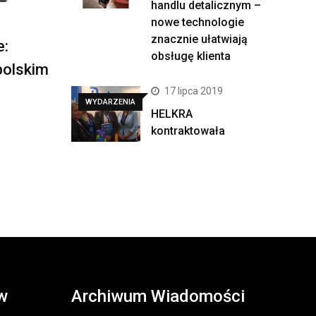
handlu detalicznym –
nowe technologie
znacznie ułatwiają
e:
obsługę klienta
polskim
17 lipca 2019
WYDARZENIA
HELKRA
kontraktowała
w
Archiwum Wiadomości