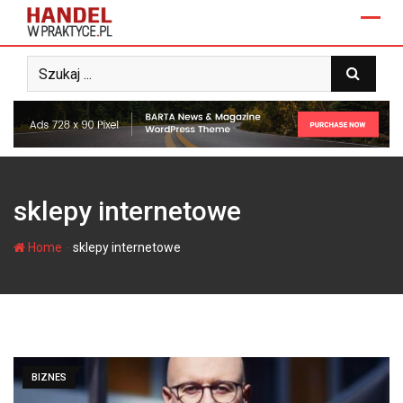
Skip
to
content
sklepy internetowe
-
Home
sklepy internetowe
BIZNES