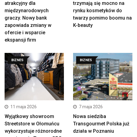
atrakcyjny dla
trzymają się mocno na
międzynarodowych
rynku kosmetyków do
graczy. Nowy bank
twarzy pomimo boomu na
zapowiada zmiany w
K-beauty
ofercie i wsparcie
ekspansji firm
BIZNES
BIZNES
11 maja 2026
7 maja 2026
Wyjątkowy showroom
Nowa siedziba
Streetstore w Ołomuńcu
Transgourmet Polska już
wykorzystuje różnorodne
działa w Poznaniu