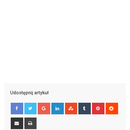
Udostępnij artykuł
Google+
LinkedIn
StumbleUpon
Tumblr
Pinterest
Reddit
Share
Print
via