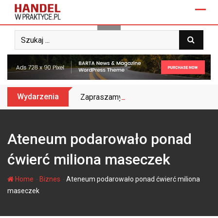
Skip
to
content
Wydarzenia
Zapraszamy na Biznes&Trendy 2025 – do
Ateneum podarowało ponad
ćwierć miliona maseczek
-
-
Home
Biznes
Ateneum podarowało ponad ćwierć miliona
maseczek