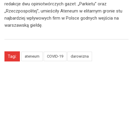
redakcje dwu opiniotwórczych gazet: „Parkietu” oraz
„Rzeczpospolitej”, umieściły Ateneum w elitarnym gronie stu
najbardziej wpływowych firm w Polsce godnych wejścia na
warszawską giełdę.
Tagi:
ateneum
COVID-19
darowizna