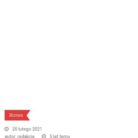
Biznes
20 lutego 2021
autor:
redakcja
5 lat temu