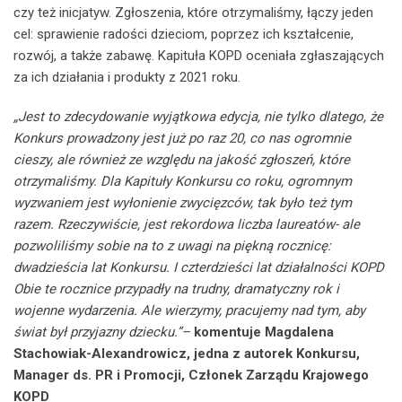
czy też inicjatyw. Zgłoszenia, które otrzymaliśmy, łączy jeden
cel: sprawienie radości dzieciom, poprzez ich kształcenie,
rozwój, a także zabawę. Kapituła KOPD oceniała zgłaszających
za ich działania i produkty z 2021 roku.
„Jest to zdecydowanie wyjątkowa edycja, nie tylko dlatego, że
Konkurs prowadzony jest już po raz 20, co nas ogromnie
cieszy, ale również ze względu na jakość zgłoszeń, które
otrzymaliśmy. Dla Kapituły Konkursu co roku, ogromnym
wyzwaniem jest wyłonienie zwycięzców, tak było też tym
razem. Rzeczywiście, jest rekordowa liczba laureatów- ale
pozwoliliśmy sobie na to z uwagi na piękną rocznicę:
dwadzieścia lat Konkursu. I czterdzieści lat działalności KOPD
Obie te rocznice przypadły na trudny, dramatyczny rok i
wojenne wydarzenia. Ale wierzymy, pracujemy nad tym, aby
świat był przyjazny dziecku.”–
komentuje Magdalena
Stachowiak-Alexandrowicz, jedna z autorek Konkursu,
Manager ds. PR i Promocji, Członek Zarządu Krajowego
KOPD