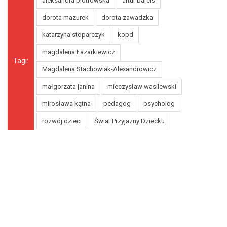
aleksandra piotrowska
artur barciś
dorota mazurek
dorota zawadzka
katarzyna stoparczyk
kopd
magdalena Łazarkiewicz
Tagi:
Magdalena Stachowiak-Alexandrowicz
małgorzata janina
mieczysław wasilewski
mirosława kątna
pedagog
psycholog
rozwój dzieci
Świat Przyjazny Dziecku