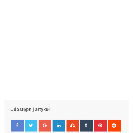
Udostępnij artykuł
Google+
LinkedIn
StumbleUpon
Tumblr
Pinterest
Reddit