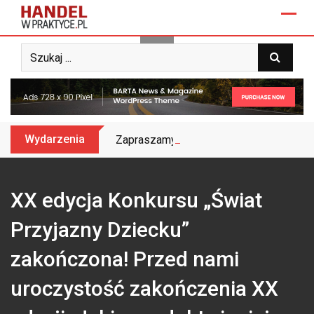
Skip
to
content
Wydarzenia
Zapraszamy na Biznes&Trendy 2025 – do
XX edycja Konkursu „Świat
Przyjazny Dziecku”
zakończona! Przed nami
uroczystość zakończenia XX