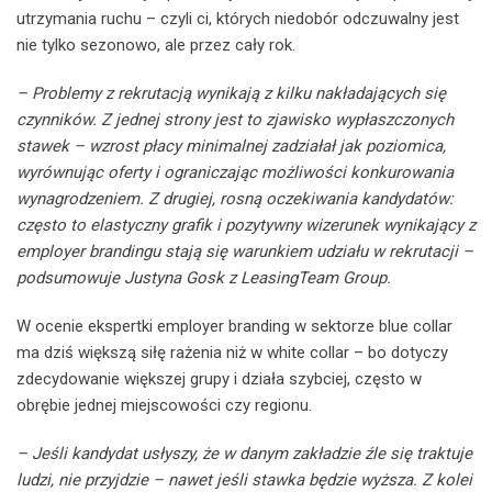
utrzymania ruchu – czyli ci, których niedobór odczuwalny jest
nie tylko sezonowo, ale przez cały rok.
– Problemy z rekrutacją wynikają z kilku nakładających się
czynników. Z jednej strony jest to zjawisko wypłaszczonych
stawek – wzrost płacy minimalnej zadziałał jak poziomica,
wyrównując oferty i ograniczając możliwości konkurowania
wynagrodzeniem. Z drugiej, rosną oczekiwania kandydatów:
często to elastyczny grafik i pozytywny wizerunek wynikający z
employer brandingu stają się warunkiem udziału w rekrutacji –
podsumowuje Justyna Gosk z LeasingTeam Group.
W ocenie ekspertki employer branding w sektorze blue collar
ma dziś większą siłę rażenia niż w white collar – bo dotyczy
zdecydowanie większej grupy i działa szybciej, często w
obrębie jednej miejscowości czy regionu.
– Jeśli kandydat usłyszy, że w danym zakładzie źle się traktuje
ludzi, nie przyjdzie – nawet jeśli stawka będzie wyższa. Z kolei