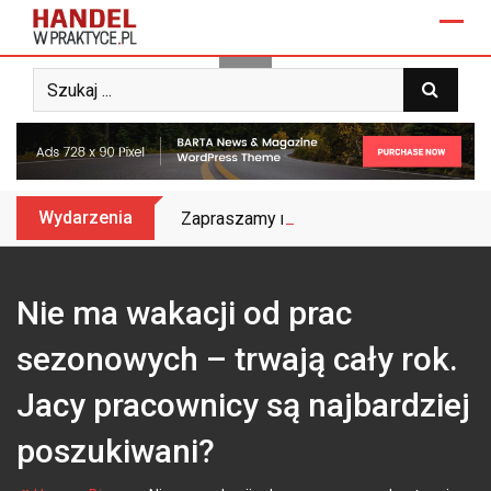
Skip
to
content
Wydarzenia
Zapraszamy na Biznes&Trendy 2025 – do
Nie ma wakacji od prac
sezonowych – trwają cały rok.
Jacy pracownicy są najbardziej
poszukiwani?