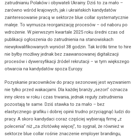
zatrudnianiu Polaków i obywateli Ukrainy. Dziś to za mało –
zarówno wśród krajowych, jak i ukraińskich kandydatów
zainteresowanie pracą w sektorze blue collar systematycznie
maleje. To wymusza reorganizację procesów – od naboru po
wdrożenie. W pierwszym kwartale 2025 roku średni czas od
publikacji ogłoszenia do zatrudnienia na stanowiskach
niewykwalifikowanych wyniósł 38 godzin. Tak krótki time to hire
nie byłby możliwy jednak bez zaawansowanej digitalizacji
procesów i dywersyfikacji źródeł rekrutacji – w tym większego
otwarcia na kandydatów spoza Europy.
Pozyskanie pracowników do pracy sezonowej jest wyzwaniem
nie tylko przed wakacjami. Dla każdej branży „sezon” oznacza
inny okres w roku i czas trwania, jednak reguły zatrudnienia
pozostają te same. Dziś stawka to za mało – bez
elastycznego grafiku i dobrej opinii trudno przyciągnąć ludzi do
pracy. A skoro kandydaci coraz częściej wybierają firmę „z
polecenia” niż „za złotówkę więcej”, to sygnał, że również w
sektorze blue collar rośnie znaczenie employer brandingu,