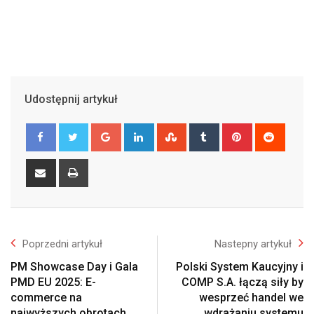
Udostępnij artykuł
Google+
LinkedIn
StumbleUpon
Tumblr
Pinterest
Reddit
Share
Print
via
Email
Poprzedni artykuł
Nastepny artykuł
PM Showcase Day i Gala
Polski System Kaucyjny i
PMD EU 2025: E-
COMP S.A. łączą siły by
commerce na
wesprzeć handel we
najwyższych obrotach
wdrażaniu systemu