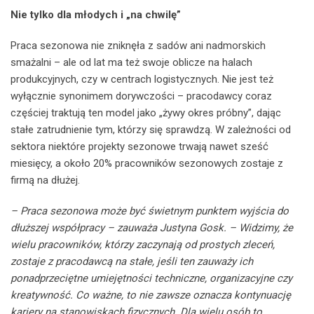
Nie tylko dla młodych i „na chwilę”
Praca sezonowa nie zniknęła z sadów ani nadmorskich
smażalni – ale od lat ma też swoje oblicze na halach
produkcyjnych, czy w centrach logistycznych. Nie jest też
wyłącznie synonimem dorywczości – pracodawcy coraz
częściej traktują ten model jako „żywy okres próbny”, dając
stałe zatrudnienie tym, którzy się sprawdzą. W zależności od
sektora niektóre projekty sezonowe trwają nawet sześć
miesięcy, a około 20% pracowników sezonowych zostaje z
firmą na dłużej.
– Praca sezonowa może być świetnym punktem wyjścia do
dłuższej współpracy – zauważa Justyna Gosk. – Widzimy, że
wielu pracowników, którzy zaczynają od prostych zleceń,
zostaje z pracodawcą na stałe, jeśli ten zauważy ich
ponadprzeciętne umiejętności techniczne, organizacyjne czy
kreatywność. Co ważne, to nie zawsze oznacza kontynuację
kariery na stanowiskach fizycznych. Dla wielu osób to