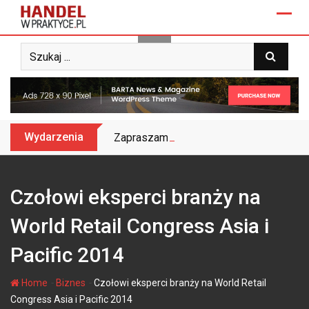
Skip
to
content
Wydarzenia
Zapraszamy na Biznes&Trendy 2025 – do
Czołowi eksperci branży na
World Retail Congress Asia i
Pacific 2014
-
-
Home
Biznes
Czołowi eksperci branży na World Retail
Congress Asia i Pacific 2014