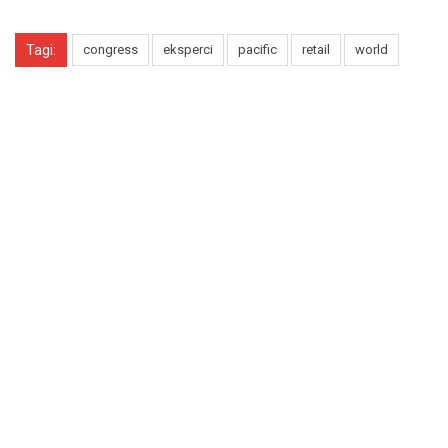
Tagi:
congress
eksperci
pacific
retail
world