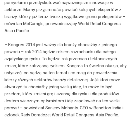
pomysłami i przedyskutować najważniejsze innowacje w
sektorze. Mamy przyjemność powitać kolejnych ekspertów z
branży, którzy już teraz tworzą wyjątkowe grono prelegentów –
mówi Ian McGarrigle, przewodniczący World Retail Congress
Asia i Pacific.
– Kongres 2014 jest ważny dla branży chociażby z jednego
powodu – rok 2014 będzie rokiem rozrachunku dla całego
azjatyckiego rynku. To będzie rok przemian i tektonicznych
zmian, które zatrząsną rynkiem. Kongres to świetna okazja, aby
usłyszeć, co sądzą na ten temat i co mają do powiedzenia
liderzy różnych sektorów branży detalicznej. Jeśli ktoś może
stworzyć tu chociażby jedną wielką ideę, to może to być
przełom, który zmieni grę i szansę dla rynku i dla produktów.
Jestem wiecznym optymistom i idę zapolować na ten wielki
pomysł – powiedział Sanjeev Mohanty, CEO w Benetton India i
członek Rady Doradczej World Retail Congress Asia Pacific.