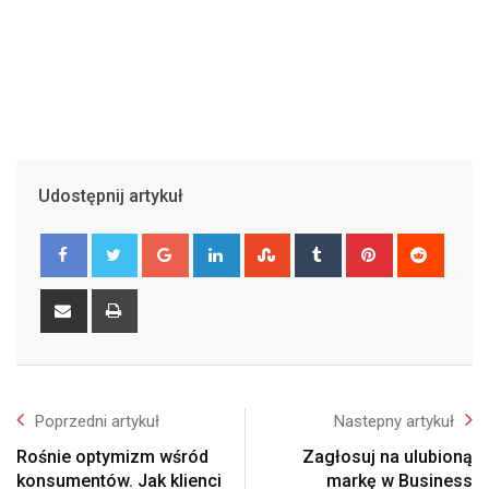
Udostępnij artykuł
Google+
LinkedIn
StumbleUpon
Tumblr
Pinterest
Reddit
Share
Print
via
Email
Poprzedni artykuł
Nastepny artykuł
Rośnie optymizm wśród
Zagłosuj na ulubioną
konsumentów. Jak klienci
markę w Business