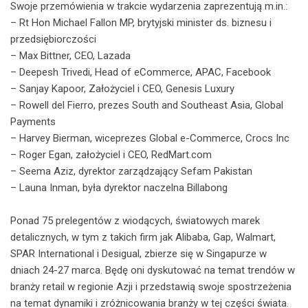
Swoje przemówienia w trakcie wydarzenia zaprezentują m.in.:
– Rt Hon Michael Fallon MP, brytyjski minister ds. biznesu i
przedsiębiorczości
– Max Bittner, CEO, Lazada
– Deepesh Trivedi, Head of eCommerce, APAC, Facebook
– Sanjay Kapoor, Założyciel i CEO, Genesis Luxury
– Rowell del Fierro, prezes South and Southeast Asia, Global
Payments
– Harvey Bierman, wiceprezes Global e-Commerce, Crocs Inc
– Roger Egan, założyciel i CEO, RedMart.com
– Seema Aziz, dyrektor zarządzający Sefam Pakistan
– Launa Inman, była dyrektor naczelna Billabong
Ponad 75 prelegentów z wiodących, światowych marek
detalicznych, w tym z takich firm jak Alibaba, Gap, Walmart,
SPAR International i Desigual, zbierze się w Singapurze w
dniach 24-27 marca. Będę oni dyskutować na temat trendów w
branży retail w regionie Azji i przedstawią swoje spostrzeżenia
na temat dynamiki i zróżnicowania branży w tej części świata.