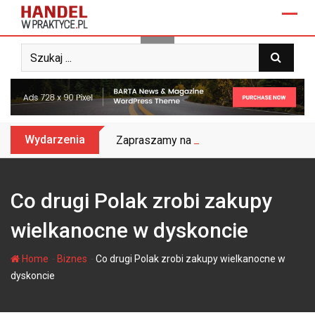
Skip
to
content
Wydarzenia
Zapraszamy na Biznes&Trendy 2025 – do
Co drugi Polak zrobi zakupy
wielkanocne w dyskoncie
-
-
Home
Biznes
Co drugi Polak zrobi zakupy wielkanocne w
dyskoncie