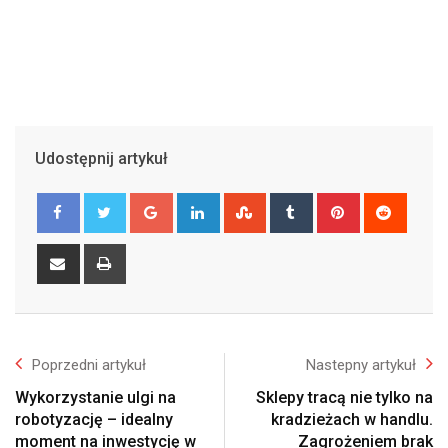
Udostępnij artykuł
Google+
LinkedIn
StumbleUpon
Tumblr
Pinterest
Reddit
Share
Print
via
Email
Poprzedni artykuł
Nastepny artykuł
Wykorzystanie ulgi na
Sklepy tracą nie tylko na
robotyzację – idealny
kradzieżach w handlu.
moment na inwestycję w
Zagrożeniem brak