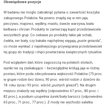
Obowiązkowe pozycje
W badaniu nie mogło zabraknąć pytania o zawartość koszyka
zakupowego Polaków. Na pewno znajdą się w nim jaja,
pieczywo, majonez, wędliny, masło, świeże warzywa, biała
kiełbasa i chrzan. Produkty te zamierzają kupić przedstawiciele
wszystkich grup. Co ciekawe po produkty takie jak schab,
ćwikła, ser biały, czy bakalie najchętniej sięgają „puste gniazda”,
co może wynikać z najsilniejszego przywiązania przedstawicieli
tej grupy do tradycji i chęci powtarzania świątecznych rytuałów.
Pod względem dań, które zagoszczą na polskich stołach,
wyniki nie są zaskakujące – bezwzględnie królują jaja w różnej
postaci, które poda zdecydowana większość Polaków (75 proc.
w grupie rodzin bez dzieci, 90 proc. wśród rodzin z dziećmi do
18. roku życia i 93 proc. wśród „pustych gniazd”). Na drugim
miejscu znalazły się wędliny (odpowiednio 67 proc., 80 proc. i
82 proc.), a podium uzupełnia żurek/biały barszcz (odpowiednio
65 proc., 71 proc., 77 proc.). Z mody nie wychodzi sałatka